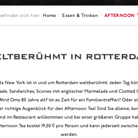
/
/
Afternoon 
befinden sich hier:
Home
Essen & Trinken
LTBERÜHMT IN ROTTER
ls New York ist in und um Rotterdam weltberühmt. Jeden Tag kö
lade, Sandwiches, Scones mit englischer Marmelade und Clotted 
ird Oma 80 Jahre alt? Ist es Zeit für ein Familientreffen? Oder 
er richtige Augenblick für den Afternoon Tea! Sind Sie alleine, k
sind im Restaurant willkommen und bei einer größeren Gruppe h
ernoon Tea kostet 19,50 € pro Person und kann jederzeit zwische
werden.