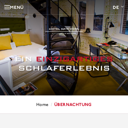
MENÜ
EIN
EINZIGARTIGES
SCHLAFERLEBNIS
/
Übernachtung
Home