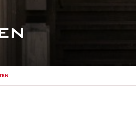
EN
ten