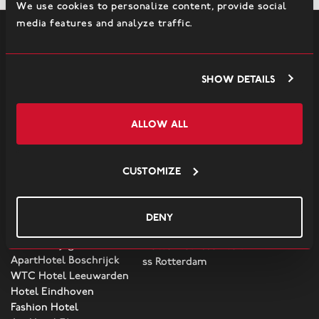
We use cookies to personalize content, provide social
media features and analyze traffic.
Restaurants und bars
HNY
Show details
NYB
Allow all
Zimmer
Kontakt
Customize
WestCord
By WestCord
Hotels
The Market Hotel
Hotel de Wadden
Groningen
Deny
Strandhotel Seeduyn
Hotel Jakarta Amsterdam
Hotel Schylge
Hotel Arsenaal Delft
ApartHotel Boschrijck
ss Rotterdam
WTC Hotel Leeuwarden
Hotel Eindhoven
Fashion Hotel